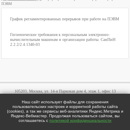
ПЭВМ
График регламентированных перерывов при работе на ПЭВМ
Гигиенические требования к персональным электронно-
вычислительным машинам и организации работы. СанПиН
2.2.2/2.4.1340-03
105203, Москва, ул. 14-я Парковая дом 4, этаж 1, офис 13
Наш сайт использует файлы для сохранения
+7 (495)
646 03 57
пользовательских настроек и корректной работы сайта
+7 (800)
707 57 72
(cookies), а так же сервисы веб-аналитики Яндекс.Метрика и
cotipi@yandex.ru
Яндекс-Вебмастер. Продолжая пользоваться сайтом, вы
соглашаетесь с
политикой конфиденциальности
цотипи.рф © 2026