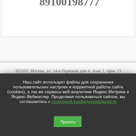
89100198777
105203, Москва, ул. 14-я Парковая дом 4, этаж 1, офис 13
Наш сайт использует файлы для сохранения
+7 (495)
646 03 57
пользовательских настроек и корректной работы сайта
+7 (800)
707 57 72
(cookies), а так же сервисы веб-аналитики Яндекс.Метрика и
cotipi@yandex.ru
Яндекс-Вебмастер. Продолжая пользоваться сайтом, вы
соглашаетесь с
политикой конфиденциальности
цотипи.рф © 2026
Мы в соц сетях:

Принять