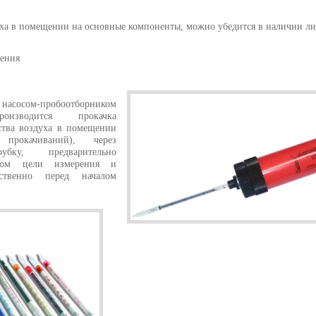
ха в помещении на основные компоненты, можно убедится в наличии либ
рения
сом-пробоотборником
роизводится прокачка
ства воздуха в помещении
рокачиваний), через
убку, предварительно
том цели измерения и
ственно перед началом