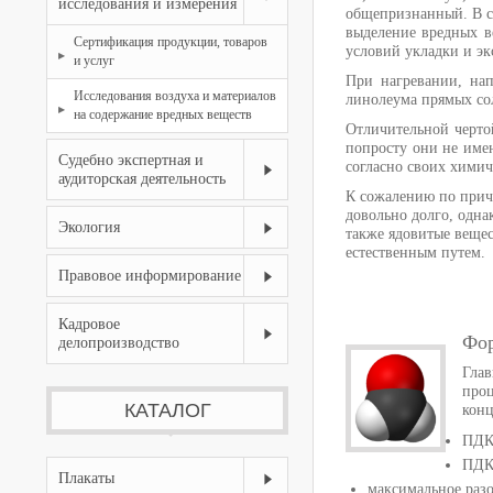
исследования и измерения
общепризнанный.
В 
выделение вредных ве
Сертификация продукции, товаров
условий укладки и эк
и услуг
При нагревании, на
Исследования воздуха и материалов
линолеума прямых со
на содержание вредных веществ
Отличительной черто
попросту они не имею
Судебно экспертная и
согласно своих химич
аудиторская деятельность
К сожалению по причи
довольно долго, одна
Экология
также ядовитые вещес
естественным путем.
Правовое информирование
Кадровое
Фор
делопроизводство
Глав
проц
КАТАЛОГ
кон
ПДКм
ПДКс
Плакаты
максимальное разо