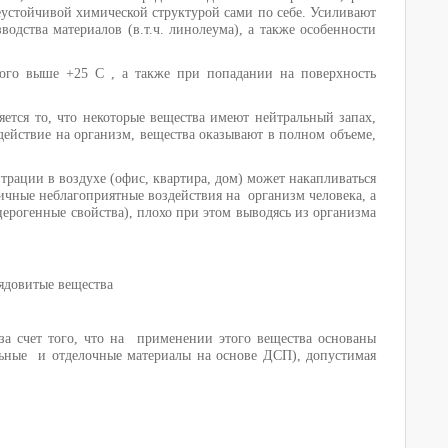
неустойчивой химической структурой сами по себе. Усиливают
одства материалов (в.т.ч. линолеума), а также особенности
ого выше +25 С , а также при попадании на поверхность
ется то, что некоторые вещества имеют нейтральный запах,
действие на организм, вещества оказывают в полном объеме,
рации в воздухе (офис, квартира, дом) может накапливаться
ичные неблагоприятные воздействия на организм человека, а
церогенные свойства), плохо при этом выводясь из организма
ядовитые вещества
за счет того, что на применении этого вещества основаны
ельные и отделочные материалы на основе ДСП), допустимая