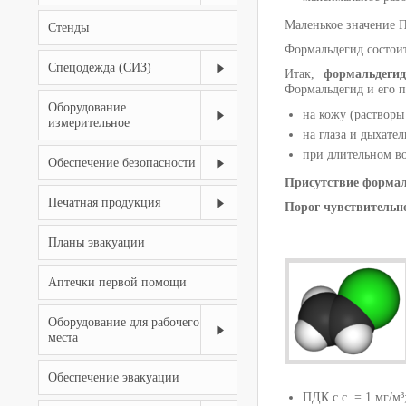
Маленькое значение П
Стенды
Формальдегид состои
Спецодежда (СИЗ)
Итак,
формальдегид
Формальдегид и его 
Оборудование
на кожу (раствор
измерительное
на глаза и дыхател
при длительном во
Обеспечение безопасности
Присутствие формаль
Печатная продукция
Порог чувствительно
Планы эвакуации
Аптечки первой помощи
Оборудование для рабочего
места
Обеспечение эвакуации
ПДК с.с. = 1 мг/м³