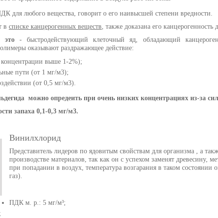
ДК для любого вещества, говорит о его наивысшей степени вредности.
т в
списке канцерогенных веществ
, также доказана его канцерогенность
 это
- быстродействующий клеточный яд, обладающий канцероген
полимеры оказывают раздражающее действие:
ы концентрации выше 1-2%);
ьные пути (от 1 мг/м3);
здействии (от 0,5 мг/м3).
дегида можно опредеить при очень низких концентрациях из-за сил
сти запаха 0,1-0,3 мг/м3.
Винилхлорид
Представитель лидеров по ядовитым свойствам для организма , а та
производстве материалов, так как он с успехом заменят древесину, м
при попадании в воздух, температура возгарания в таком состоянии 
газ).
ПДК м. р.: 5 мг/м³;
;