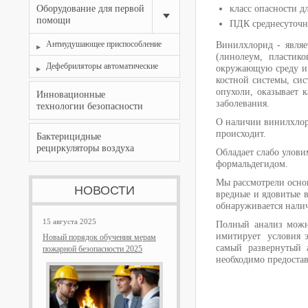
Оборудование для первой
класс опасности д
помощи
ПДК среднесуточна
Антиудушающее приспособление
Винилхлорид - явля
(линолеум, пластик
Дефебриляторы автоматические
окружающую среду и 
костной системы, си
опухоли, оказывает 
Инновационные
заболевания.
технологии безопасности
О наличии винилхлори
происходит.
Бактерицидные
рециркуляторы воздуха
Обладает слабо улови
формальдегидом.
Мы рассмотрели основ
НОВОСТИ
вредные и ядовитые в
обнаруживается налич
15 августа 2025
Полный анализ можно
имитирует условия э
Новый порядок обучения мерам
самый развернутый 
пожарной безопасности 2025
необходимо предостав