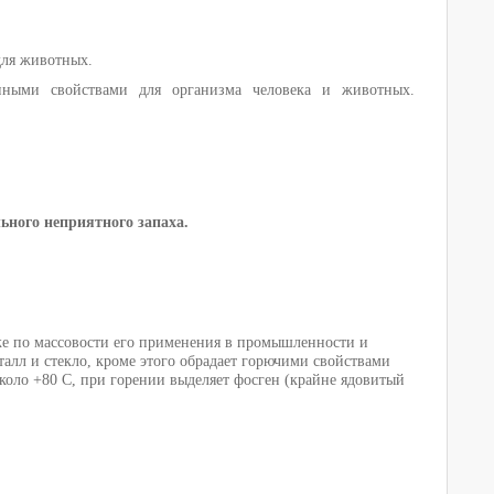
 для животных.
ными свойствами для организма человека и животных.
ьного неприятного запаха.
кже по массовости его применения в промышленности и
еталл и стекло, кроме этого обрадает горючими свойствами
около +80 C, при горении выделяет фосген (крайне ядовитый