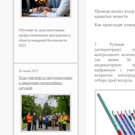
Проведя анализ возду
ядовитых веществ.
Как происходят изме
Обучение по дополнительным
профессиональным программам в
области пожарной безопасности
1. Ручным насо
2025
(аспиратором) п
контрольного количе
(не менее 50 п
индикаторную тр
выбранную с уче
20 июля 2025
вскрытую непосред
План действий по предупреждению
отбора проб воздуха.
и ликвидации чрезвычайных
ситуаций