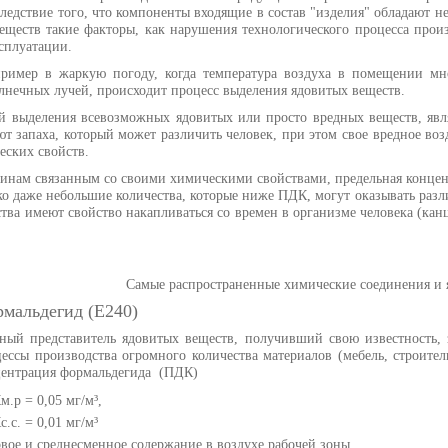
следствие того, что компоненты входящие в состав "изделия" обладают 
ществ такие факторы, как нарушения технологического процесса произв
сплуатации.
пример в жаркую погоду, когда температура воздуха в помещении мн
лнечных лучей, происходит процесс выделения ядовитых веществ.
й выделения всевозможных ядовитых или просто вредных веществ, явля
т запаха, который может различить человек, при этом свое вредное воз
еских свойств.
нам связанным со своими химическими свойствами, предельная концент
ко даже небольшие количества, которые ниже ПДК, могут оказывать разл
тва имеют свойство накапливаться со времен в организме человека (кан
Самые распространенные химические соединения и 
мальдегид (E240)
ный представитель ядовитых веществ, получивший свою известность, 
ессы производства огромного количества материалов (мебель, строит
центрация формальдегида (ПДК)
.р = 0,05 мг/м³,
.с. = 0,01 мг/м³
вое и среднесменное содержание в воздухе рабочей зоны