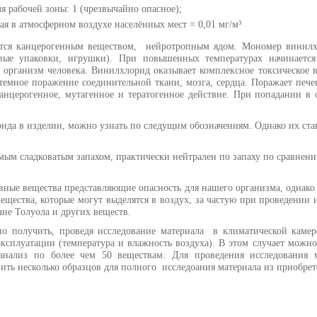
ля рабочей зоны: 1 (чрезвычайно опасное);
я в атмосферном воздухе населённых мест = 0,01 мг/м³
ется канцерогенным веществом, нейротропным ядом. Мономер винилх
овые упаковки, игрушки). При повышенных температурах начинаетс
организм человека. Винилхлорид оказывает комплексное токсическое в
стемное поражение соединительной ткани, мозга, сердца. Поражает печ
канцерогенное, мутагенное и тератогенное действие. При попадании в
да в изделии, можно узнать по следущим обозначениям. Однако их ставя
мым сладковатым запахом, практически нейтрален по запаху по сравнени
ные вещества представляющие опасность для нашего организма, однако 
ещества, которые могут выделятся в воздух, за частую при проведении
ие Толуола и других веществ.
 получить, проведя исследование материала в климатической камере
ксплуатации (температура и влажность воздуха). В этом случает можн
анализ по более чем 50 веществам. Для проведения исследования м
ить несколько образцов для полного исследоания материала из приобре