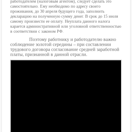
работодателем (налоговым агентом), следует сделать это
самостоятельно. Ему необходимо по адресу своего
проживания, до 30 апреля будущего года, заполнить
декларацию на полученную сумму денег. В срок до 15 июля
самому произвести ее оплату. Неуплата данного налога
карается административной или уголовной ответственностью
в соответствии с законом РФ.
Поэтому работнику и работодателю важно
соблюдение золотой середины – при составлении
трудового договора согласование средней заработной
платы, признанной в данной отрасли.