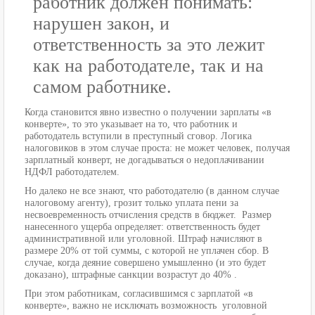
работник должен понимать:
нарушен закон, и
ответственность за это лежит
как на работодателе, так и на
самом работнике.
Когда становится явно известно о получении зарплаты «в
конверте», то это указывает на то, что работник и
работодатель вступили в преступный сговор. Логика
налоговиков в этом случае проста: не может человек, получая
зарплатный конверт, не догадываться о недоплачивании
НДФЛ работодателем.
Но далеко не все знают, что работодателю (в данном случае
налоговому агенту), грозит только уплата пени за
несвоевременность отчисления средств в бюджет. Размер
нанесенного ущерба определяет: ответственность будет
административной или уголовной. Штраф начисляют в
размере 20% от той суммы, с которой не уплачен сбор. В
случае, когда деяние совершено умышленно (и это будет
доказано), штрафные санкции возрастут до 40% .
При этом работникам, согласившимся с зарплатой «в
конверте», важно не исключать возможность уголовной