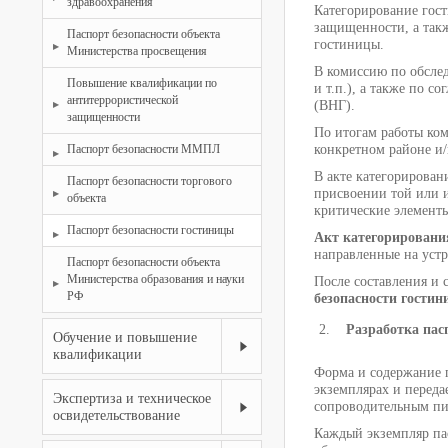
здравоохранения
Категорирование гос
защищенности, а такж
Паспорт безопасности объекта
гостиницы.
Министерства просвещения
В комиссию по обсле
Повышение квалификации по
и т.п.), а также по 
антитеррористической
(ВНГ).
защищенности
По итогам работы ком
Паспорт безопасности ММПЛ
конкретном районе и/
В акте категорирован
Паспорт безопасности торгового
присвоении той или и
объекта
критические элементы
Паспорт безопасности гостиницы
Акт категорирован
направленные на уст
Паспорт безопасности объекта
Министерства образования и науки
После составления и 
РФ
безопасности гости
Разработка пас
Обучение и повышение
квалификации
Форма и содержание 
экземплярах и переда
Экспертиза и техническое
сопроводительным пи
освидетельствование
Каждый экземпляр па