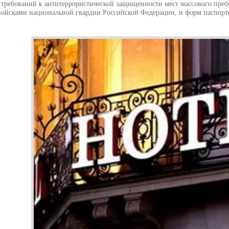
требований к антитеррористической защищенности мест массового преб
войсками национальной гвардии Российской Федерации, и форм паспортов