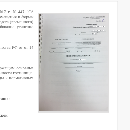
017 г. N 447
"Об
азмещения и формы
едств (временного)
бование усиленно
льства РФ от от 14
ержащим основные
нности гостиницы.
ицы к нормативным
тапы:
ской