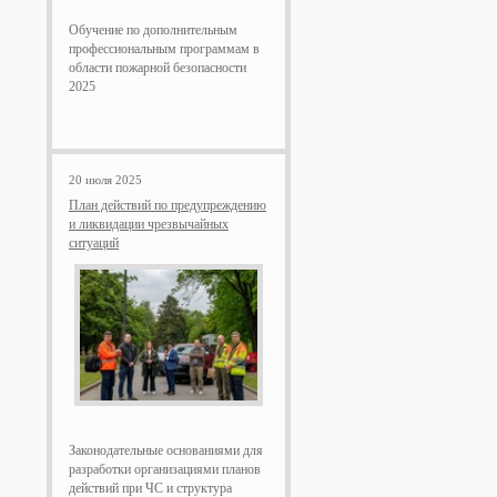
Обучение по дополнительным
профессиональным программам в
области пожарной безопасности
2025
20 июля 2025
План действий по предупреждению
и ликвидации чрезвычайных
ситуаций
Законодательные основаниями для
разработки организациями планов
действий при ЧС и структура