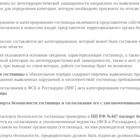
тиниц по антитеррористической защищенности направлено на выявления 
е для определения категории, которую необходимо присвоить по итога
дованию и категорированию гостиницы включаются представители собст
согласованию в комиссию входят представители территориального органа 
иссии составляется акт категорирования, который может быть составлен 
или области.
ия указываются основные сведения, характеризующие гостиницу, а такж
ной категории по антитеррористичекской защищенности, также в акте у
, при выводе из строя которых, работа гостиницы будет не возможна.
ия гостиницы
в обязательном порядке содержит перечень выявленных при
ранение выявленных нарушений и несоответствий гостиницы требован
согласования в ФСБ и Росгвардии (ВНГ) акта категорирования гостиниц
ницы
.
порта безопасности гостиницы и согласования его с уполномоченным
паспорта безопасности гостиницы приведены в
ПП РФ №447 паспорт бе
ется на согласование в уполномоченные ведомства (ФСБ и Росгвардию), 
сьмом на бланке организации (гостиницы), на имя руководителя террит
спорта безопасности, предварительно должен быть подписан должност