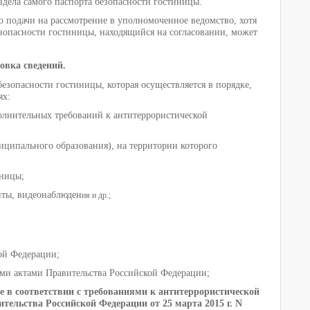
здела самого паспорта безопасности гостиницы.
о подачи на рассмотрение в уполномоченное ведомство, хотя
езопасности гостиницы, находящийся на согласовании, может
овка сведений.
езопасности гостиницы, которая осуществляется в порядке,
ях:
лнительных требований к антитеррористической
ципального образования), на территории которого
иницы;
иты, видеонаблюден
ия и др.;
ой Федерации;
ми актами Правительства Российской Федерации;
 в соответствии с требованиями к антитеррористической
ельства Российской Федерации от 25 марта 2015 г. N