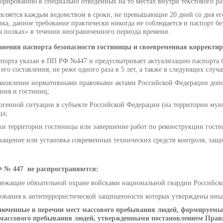
орированию в специально отведенных на то местах внутри текстового ра
вляется каждым ведомством в сроки, не превышающие 20 дней со дня ег
ика, данное требование практически никогда не соблюдается и паспорт б
а полках» в течении неограниченного периода времени.
анения паспорта безопасности гостиницы и своевременная корректир
порта указан в ПП РФ №447 и предусматривает актуализацию паспорта б
го составления, не реже одного раза в 5 лет, а также в следующих случа
тановление нормативными правовыми актами Российской Федерации допо
ния и гостиниц;
генной ситуации в субъекте Российской Федерации (на территории муни
ца;
йки территории гостиницы или завершение работ по реконструкции гост
нащение или установка современных технических средств контроля, защ
 № 447 не распространяются:
лежащие обязательной охране войсками национальной гвардии Российск
бования к антитеррористической защищенности которых утверждены ины
ключенные в перечни мест массового пребывания людей, формируемые
массового пребывания людей, утвержденными постановлением Правит