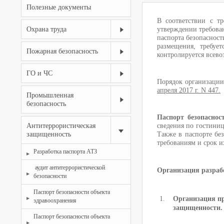
Полезные документы
В соответствии с т
Охрана труда
утверждении требова
паспорта безопасност
размещения, требуе
Пожарная безопасность
контролируется всев
ГО и ЧС
Порядок организации
апреля 2017 г. N 447.
Промышленная
безопасность
Паспорт безопасно
Антитеррористическая
сведения по гостини
защищенность
Также в паспорте бе
требованиям и срок и
Разработка паспорта АТЗ
аудит антитеррористической
Организация разраб
безопасности
Паспорт безопасности объекта
Организация пр
здравоохранения
защищенности.
Паспорт безопасности объекта