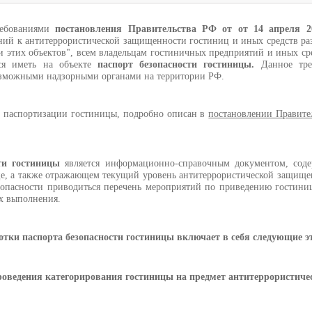
ребованиями
постановления Правительства РФ от от 14 апреля 2
ний к антитеррористической защищенности гостиниц и иных средств р
и этих объектов", всем владельцам гостиничных предприятий и иных ср
тся иметь на объекте
паспорт безопасности гостиницы.
Данное тре
озможными надзорными органами на территории РФ.
 паспортизации гостиницы, подробно описан в
постановлении Правите
сти гостиницы
является информационно-справочным документом, сод
це, а также отражающем текущий уровень антитеррористической защище
зопасности приводиться перечень мероприятий по приведению гостин
х выполнения.
отки паспорта безопасности гостиницы включает в себя следующие э
оведения категорирования гостиницы на предмет антитеррористиче