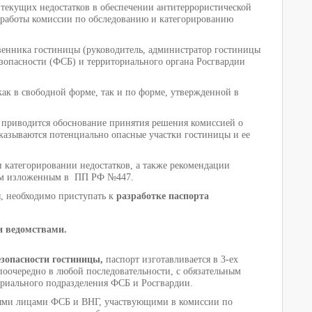
текущих недостатков в обеспечении антитеррористической
м работы комиссии по обследованию и категорированию
венника гостиницы (руководитель, администратор гостиницы
безопасности (ФСБ) и территориального органа Росгвардии
как в свободной форме, так и по форме, утвержденной в
е приводится обоснование принятия решения комиссией о
казываются потенциально опасные участки гостиницы и ее
 категорировании недостатков, а также рекомендации
иям изложенным в ПП РФ №447.
ы, необходимо приступать к
разработке паспорта
и ведомствами.
зопасности гостиницы,
паспорт изготавливается в 3-ех
поочередно в любой последовательности, с обязательным
ориального подразделения ФСБ и Росгвардии.
ными лицами ФСБ и ВНГ, участвующими в комиссии по