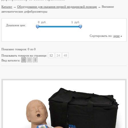
Каталог
→
Оборудование для оказания первой медицинской помощи
→ Внешние
автоматические дефибрилляторы
0
руб.
1
руб.
Диапазон цен:
Сортировать по:
цене
Показано товаров: 0 из 0
Показывать товаров на странице:
12
24
48



Вид каталога: