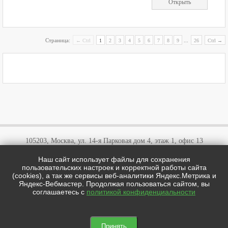
Открыть
Страница:
...
← Ctrl
1
2
3
4
5
6
7
8
9
26
Ctrl →
105203, Москва, ул. 14-я Парковая дом 4, этаж 1, офис 13
Наш сайт использует файлы для сохранения
+7 (495)
646 03 57
пользовательских настроек и корректной работы сайта
+7 (800)
707 57 72
(cookies), а так же сервисы веб-аналитики Яндекс.Метрика и
cotipi@yandex.ru
Яндекс-Вебмастер. Продолжая пользоваться сайтом, вы
соглашаетесь с
политикой конфиденциальности
цотипи.рф © 2026
Мы в соц сетях:

Принять