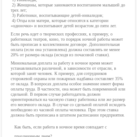
2) Женщины, которые занимаются воспитанием малышей до
трех лет;
3) Работники, воспитывающие детей-инвалидов;
4) Отцы или матери, которые относятся к категории
«одиночки» и воспитывают детей возрастом до пяти лет.
Если речь идет о творческих профессиях, к примеру, о
работниках театров, кино, то порядок ночной работы может
быть прописан в коллективном договоре. Дополнительная
оплата (если она установлена) должна составлять не менее
20% от размера оклада (исходя из почасовой ставки).
Минимальная доплата за работу в ночное время может
устанавливаться различной, в зависимости от отрасли, в
которой занят человек. К примеру, для сотрудников
сторожевой охраны или пожарных надбавка составляет 35%
от оклада. В вопросах доплаты особое значение имеет форма
оплаты труда. В частности, она может быть повременной или
сдельной. В первом случае работодатель должен
ориентироваться на часовую ставку работника или же размер
его месячного оклада. В случае со сдельной оплатой исходить
необходимо из часовой оплаты человека. При этом ставка
должна быть прописана в штатном расписании предприятия.
Как быть, если работа в ночное время совпадает с
праздничным днем?