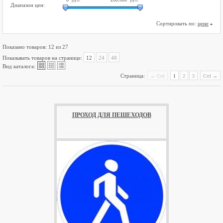
Диапазон цен:
Сортировать по:
цене
Показано товаров: 12 из 27
Показывать товаров на странице:
12
24
48



Вид каталога:
Страница:
← Ctrl
1
2
3
Ctrl →
ПРОХОД ДЛЯ ПЕШЕХОДОВ