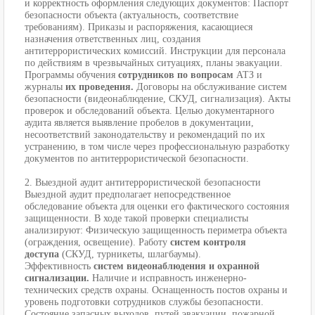
и корректность оформления следующих документов: Паспорт
безопасности объекта (актуальность, соответствие
требованиям). Приказы и распоряжения, касающиеся
назначения ответственных лиц, создания
антитеррористических комиссий. Инструкции для персонала
по действиям в чрезвычайных ситуациях, планы эвакуации.
Программы обучения
сотрудников по вопросам
АТЗ и
журналы
их проведения.
Договоры на обслуживание систем
безопасности (видеонаблюдение, СКУД, сигнализация). Акты
проверок и обследований объекта. Целью документарного
аудита является выявление пробелов в документации,
несоответствий законодательству и рекомендаций по их
устранению, в том числе через профессиональную разработку
документов по антитеррористической безопасности.
2. Выездной аудит антитеррористической безопасности
Выездной аудит предполагает непосредственное
обследование объекта для оценки его фактического состояния
защищенности. В ходе такой проверки специалисты
анализируют: Физическую защищенность периметра объекта
(ограждения, освещение). Работу
систем контроля
доступа
(СКУД, турникеты, шлагбаумы).
Эффективность
систем видеонаблюдения и охранной
сигнализации.
Наличие и исправность инженерно-
технических средств охраны. Оснащенность постов охраны и
уровень подготовки сотрудников службы безопасности.
Состояние запасных выходов, путей эвакуации, пожарной