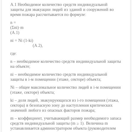
А.1 Необходимое количество средств индивидуальной
защиты для эвакуации людей из зданий и сооружений во
время пожара рассчитывается по формуле:
n =
(Ʃni)·m
(А.1)
ni = Ni (1-ki)
(А.2),
где:
n – необходимое количество средств индивидуальной защиты
на объекте;
ni – необходимое количество средств индивидуальной
защиты в i-м помещении (этаже, секторе) объекта;
Ni – общее максимальное количество людей в i-м помещении
(этаже, секторе) объекта;
ki – доля людей, эвакуирующихся из i-го помещения (этажа,
сектора) в безопасную зону до наступления критических
значений любого из опасных факторов пожара;
m – коэффициент, учитывающий размер необходимого запаса
средств индивидуальной защиты (m ≥ 1). Величина m
устанавливается администратором объекта (руководителем