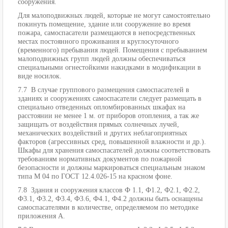
сооружения.
Для малоподвижных людей, которые не могут самостоятельно
покинуть помещение, здание или сооружение во время
пожара, самоспасатели размещаются в непосредственных
местах постоянного проживания и круглосуточного
(временного) пребывания людей. Помещения с пребыванием
малоподвижных групп людей должны обеспечиваться
специальными огнестойкими накидками в модификации в
виде носилок.
7.7 В случае группового размещения самоспасателей в
зданиях и сооружениях самоспасатели следует размещать в
специально отведенных опломбированных шкафах на
расстоянии не менее 1 м. от приборов отопления, а так же
защищать от воздействия прямых солнечных лучей,
механических воздействий и других неблагоприятных
факторов (агрессивных сред, повышенной влажности и др.).
Шкафы для хранения самоспасателей должны соответствовать
требованиям нормативных документов по пожарной
безопасности и должны маркироваться специальным знаком
типа М 04 по ГОСТ 12.4.026-15 на красном фоне.
7.8 Здания и сооружения классов Ф 1.1, Ф1.2, Ф2.1, Ф2.2,
Ф3.1, Ф3.2, Ф3.4, Ф3.6, Ф4.1, Ф4.2 должны быть оснащены
самоспасателями в количестве, определяемом по методике
приложения А.