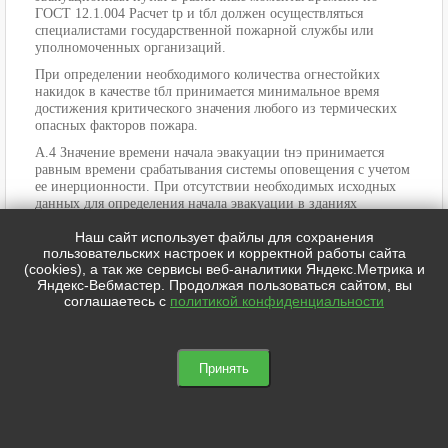
ГОСТ 12.1.004 Расчет tр и tбл должен осуществляться
специалистами государственной пожарной службы или
уполномоченных организаций.
При определении необходимого количества огнестойких
накидок в качестве tбл принимается минимальное время
достижения критического значения любого из термических
опасных факторов пожара.
А.4 Значение времени начала эвакуации tнэ принимается
равным времени срабатывания системы оповещения с учетом
ее инерционности. При отсутствии необходимых исходных
данных для определения начала эвакуации в зданиях
(сооружениях) без систем оповещения величину tнэ следует
Наш сайт использует файлы для сохранения
принимать равной 0,5 мин – для этажа пожара и 2 мин для
пользовательских настроек и корректной работы сайта
вышерасположенных этажей.
(cookies), а так же сервисы веб-аналитики Яндекс.Метрика и
Если местом возникновения пожара является зальное
Яндекс-Вебмастер. Продолжая пользоваться сайтом, вы
помещение, где пожар может быть обнаружен одновременно
соглашаетесь с
политикой конфиденциальности
всеми находящимися в нем людьми, то tнэ=0.
Принять