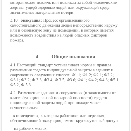
которая может повлечь или повлекла за собой человеческие
жертвы, ущерб здоровью людей или окружающей среде,
значительные материальные потери.
3.10
эвакуация:
Процесс организованного
самостоятельного движения людей непосредственно наружу
или в безопасную зону из помещений, в которых имеется
возможность воздействия на людей опасных факторов
пожара.
4 Общие положения
4.1 Настоящий стандарт устанавливает нормы и правила
размещения средств индивидуальной защиты в зданиях и
сооружениях следующих классов: Ф1.1; Ф1.2; Ф2.1; Ф2.2;
Ф3.1; Ф3.2; Ф 3.3, Ф3.4; Ф 3.5, Ф3.6; Ф4.1; Ф4.2; Ф4.3; Ф5.1;
Ф5.2, Ф.5.3.
4.2 Размещение зданиях и сооружениях (в зависимости от
класса функциональной пожарной опасности) средств
индивидуальной защиты людей при пожаре может
осуществляться:
- в помещениях, к которым работники или персонал,
обеспечивающий эвакуацию, имеют круглосуточный доступ:
- на рабочих местах;