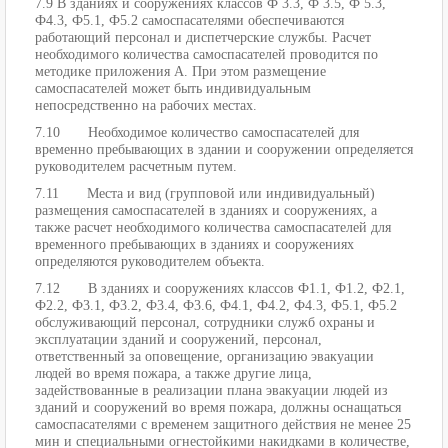
7.9 В зданиях и сооружениях классов Ф 3.3, Ф 3.5, Ф 5.3,
Ф4.3, Ф5.1, Ф5.2 самоспасателями обеспечиваются
работающий персонал и диспетчерские службы. Расчет
необходимого количества самоспасателей проводится по
методике приложения А. При этом размещение
самоспасателей может быть индивидуальным
непосредственно на рабочих местах.
7.10 Необходимое количество самоспасателей для
временно пребывающих в здании и сооружении определяется
руководителем расчетным путем.
7.11 Места и вид (групповой или индивидуальный)
размещения самоспасателей в зданиях и сооружениях, а
также расчет необходимого количества самоспасателей для
временного пребывающих в зданиях и сооружениях
определяются руководителем объекта.
7.12 В зданиях и сооружениях классов Ф1.1, Ф1.2, Ф2.1,
Ф2.2, Ф3.1, Ф3.2, Ф3.4, Ф3.6, Ф4.1, Ф4.2, Ф4.3, Ф5.1, Ф5.2
обслуживающий персонал, сотрудники служб охраны и
эксплуатации зданий и сооружений, персонал,
ответственный за оповещение, организацию эвакуации
людей во время пожара, а также другие лица,
задействованные в реализации плана эвакуации людей из
зданий и сооружений во время пожара, должны оснащаться
самоспасателями с временем защитного действия не менее 25
мин и специальными огнестойкими накидками в количестве,