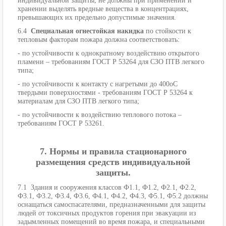
индивидуальной защиты, не должны при применении и
хранении выделять вредные вещества в концентрациях,
превышающих их предельно допустимые значения.
6.4
Специальная огнестойкая накидка
по стойкости к
тепловым факторам пожара должна соответствовать:
- по устойчивости к однократному воздействию открытого
пламени – требованиям ГОСТ Р 53264 для СЗО ПТВ легкого
типа;
- по устойчивости к контакту с нагретыми до 400оС
твердыми поверхностями - требованиям ГОСТ Р 53264 к
материалам для СЗО ПТВ легкого типа;
- по устойчивости к воздействию теплового потока –
требованиям ГОСТ Р 53261.
7. Нормы и правила стационарного
размещения средств индивидуальной
защиты.
7.1 Здания и сооружения классов Ф1.1, Ф1.2, Ф2.1, Ф2.2,
Ф3.1, Ф3.2, Ф3.4, Ф3.6, Ф4.1, Ф4.2, Ф4.3, Ф5.1, Ф5.2 должны
оснащаться самоспасателями, предназначенными для защиты
людей от токсичных продуктов горения при эвакуации из
задымленных помещений во время пожара, и специальными