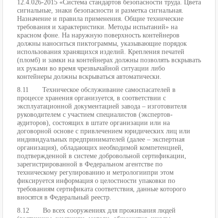
12.4.026-2015 «Система стандартов безопасности труда. Цвета
сигнальные, знаки безопасности и разметка сигнальная.
Назначение и правила применения. Общие технические
требования и характеристики. Методы испытаний» на
красном фоне. На наружную поверхность контейнеров
должны наноситься пиктограммы, указывающие порядок
использования хранящихся изделий. Крепления печатей
(пломб) и замки на контейнерах должны позволять вскрывать
их руками во время чрезвычайной ситуации либо
контейнеры должны вскрываться автоматически.
8.11 Техническое обслуживание самоспасателей в
процессе хранения организуется, в соответствии с
эксплуатационной документацией завода – изготовителя
руководителем с участием специалистов (экспертов-
аудиторов), состоящих в штате организации или на
договорной основе с привлечением юридических лиц или
индивидуальных предпринимателей (далее – экспертная
организация), обладающих необходимой компетенцией,
подтвержденной в системе добровольной сертификации,
зарегистрированной в Федеральном агентстве по
техническому регулированию и метрологиипри этом
фиксируется информация о целостности упаковки по
требованиям сертификата соответствия, данные которого
вносятся в Федеральный реестр.
8.12 Во всех сооружениях для проживания людей