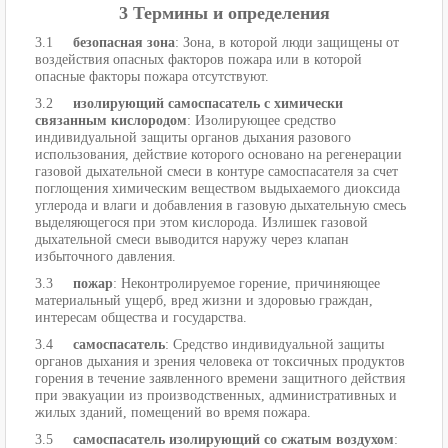
3 Термины и определения
3.1
безопасная зона
: Зона, в которой люди защищены от
воздействия опасных факторов пожара или в которой
опасные факторы пожара отсутствуют.
3.2
изолирующий самоспасатель с химически
связанным кислородом
: Изолирующее средство
индивидуальной защиты органов дыхания разового
использования, действие которого основано на регенерации
газовой дыхательной смеси в контуре самоспасателя за счет
поглощения химическим веществом выдыхаемого диоксида
углерода и влаги и добавления в газовую дыхательную смесь
выделяющегося при этом кислорода. Излишек газовой
дыхательной смеси выводится наружу через клапан
избыточного давления.
3.3
пожар
: Неконтролируемое горение, причиняющее
материальный ущерб, вред жизни и здоровью граждан,
интересам общества и государства.
3.4
самоспасатель
: Средство индивидуальной защиты
органов дыхания и зрения человека от токсичных продуктов
горения в течение заявленного времени защитного действия
при эвакуации из производственных, административных и
жилых зданий, помещений во время пожара.
3.5
самоспасатель изолирующий со сжатым воздухом
: