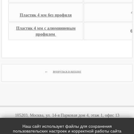
4
Пластик 4 мм без профиля
Пластик 4 мм с алюминиевым
6
профилем
вернуться в каталог
105203, Москва, ул. 14-я Парковая дом 4, этаж 1, офис 13
Наш сайт использует файлы для сохранения
+7 (495)
646 03 57
пользовательских настроек и корректной работы сайта
+7 (800)
707 57 72