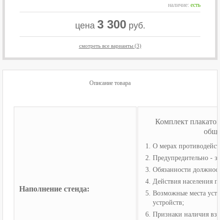
наличие:
есть
3 300
цена
руб.
смотреть все варианты (3)
Описание товара
Комплект плакатов
обще
О мерах противодейст
Предупредительно - з
Обязанности должнос
Действия населения пр
Наполнение стенда:
Возможные места уст
устройств;
Признаки наличия взр