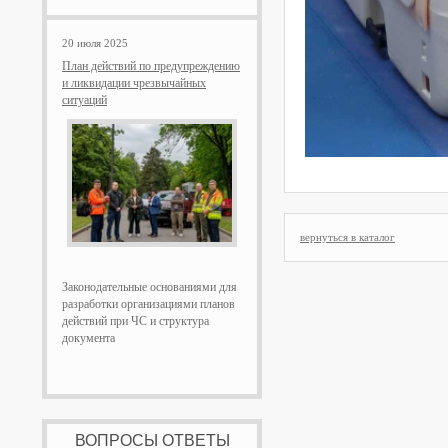
20 июля 2025
План действий по предупреждению
и ликвидации чрезвычайных
ситуаций
вернуться в каталог
Законодательные основаниями для
разработки организациями планов
действий при ЧС и структура
документа
ВОПРОСЫ ОТВЕТЫ