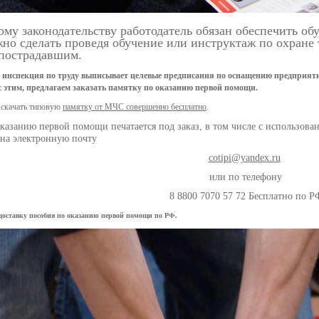
ому законодательству работодатель обязан обеспечить о
но сделать проведя обучение или инструктаж по охране 
пострадавшим.
 инспекция по труду выписывает целевые предписания по оснащению предприятий
 с этим, предлагаем заказать памятку по оказанию первой помощи.
 скачать типовую
памятку от МЧС совершенно бесплатно
.
оказанию первой помощи печатается под заказ, в том числе с использов
на электронную почту
cotipi@yandex.ru
или по телефону
8 8800 7070 57 72 Бесплатно по Р
оставку пособия по оказанию первой помощи по РФ.