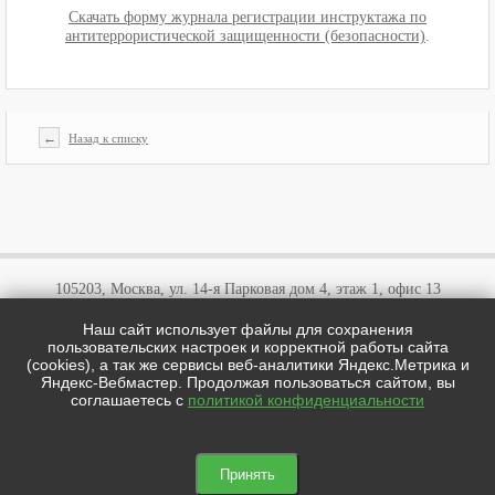
Скачать форму журнала регистрации инструктажа по
антитеррористической защищенности (безопасности)
.
←
Назад к списку
105203, Москва, ул. 14-я Парковая дом 4, этаж 1, офис 13
Наш сайт использует файлы для сохранения
+7 (495)
646 03 57
пользовательских настроек и корректной работы сайта
+7 (800)
707 57 72
(cookies), а так же сервисы веб-аналитики Яндекс.Метрика и
cotipi@yandex.ru
Яндекс-Вебмастер. Продолжая пользоваться сайтом, вы
соглашаетесь с
политикой конфиденциальности
цотипи.рф © 2026
Мы в соц сетях:

Принять