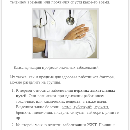
течением времени или проявился спустя какое-то время.
Классификация профессиональных заболеваний
Их также, как и вредные для здоровья работников факторы,
можно разделить на группы.
К первой относятся заболевания
верхних дыхательных
путей
. Они возникают при вдыхании работником
токсичных или химических веществ, а также пыли.
Выделяют такие болезни:
астма, туберкулёз, трахеит,
бронхит, пневмония, плеврит, синусит, гайморит, ринит
и
др.
Ко второй можно отнести
заболевания ЖКТ.
Причины