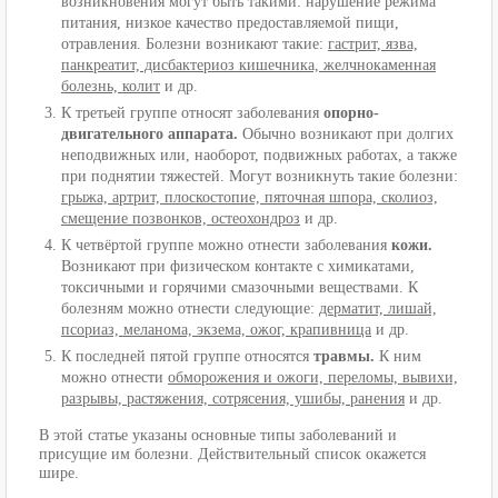
возникновения могут быть такими: нарушение режима
питания, низкое качество предоставляемой пищи,
отравления. Болезни возникают такие:
гастрит, язва,
панкреатит, дисбактериоз кишечника, желчнокаменная
болезнь, колит
и др.
К третьей группе относят заболевания
опорно-
двигательного аппарата.
Обычно возникают при долгих
неподвижных или, наоборот, подвижных работах, а также
при поднятии тяжестей. Могут возникнуть такие болезни:
грыжа, артрит, плоскостопие, пяточная шпора, сколиоз,
смещение позвонков, остеохондроз
и др.
К четвёртой группе можно отнести заболевания
кожи.
Возникают при физическом контакте с химикатами,
токсичными и горячими смазочными веществами. К
болезням можно отнести следующие:
дерматит, лишай,
псориаз, меланома, экзема, ожог, крапивница
и др.
К последней пятой группе относятся
травмы.
К ним
можно отнести
обморожения и ожоги, переломы, вывихи,
разрывы, растяжения, сотрясения, ушибы, ранения
и др.
В этой статье указаны основные типы заболеваний и
присущие им болезни. Действительный список окажется
шире.