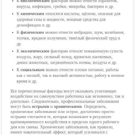
К
биологическим
факторам можно отнести паразитов,
вирусы, инфекции, грибки, микробы, бактерии и др.
К
химическим
относятся кислоты, щёлочи, опасные для
здоровья газы и жидкости, мощные средства для
дезинфекции и др.
К
физическим
можно отнести вибрации, шум, колебания,
толчки, вредное излучение, тяжёлый физический труд и
др.
К
экологическим
факторам относят повышенную сухость
воздуха, жару, сильный холод, ядовитых насекомых,
диких животных, загрязнённость почвы, воздуха и др.
К
социальным
можно отнести плохое питание, работы
как с низкой, так и высокой активностью, работу в ночное
время и др.
Все перечисленные факторы могут оказывать угнетающее
воздействие на самочувствие работника как мгновенно, так и
длительно. Следовательно, профессиональные заболевания
могут быть
острыми
и
хроническими
. Определить,
хроническое заболевание или острое, достаточно просто:
острыми считаются те, которые возникают в результате
кратковременного воздействия в пределах одного рабочего
дня или смены. Хронические заболевания, как правило,
имеют накопительный эффект, который усиливался с