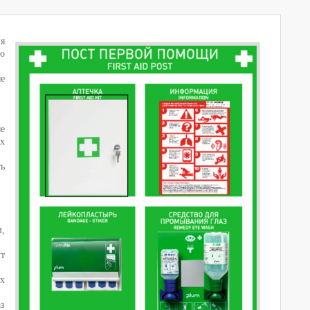
ля
го
е
ые
ых
ь
,
т
х
аз