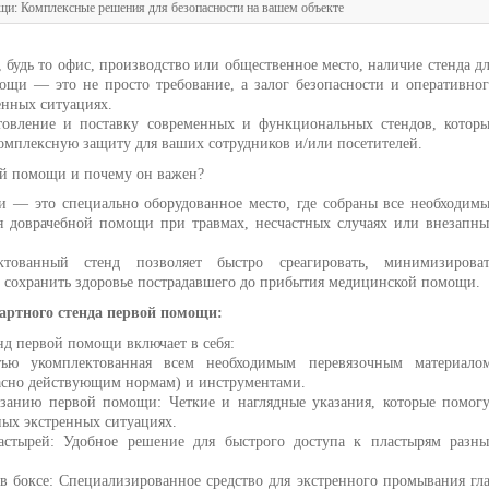
и: Комплексные решения для безопасности на вашем объекте
будь то офис, производство или общественное место, наличие стенда д
ощи — это не просто требование, а залог безопасности и оперативно
енных ситуациях.
товление и поставку современных и функциональных стендов, которы
омплексную защиту для ваших сотрудников и/или посетителей.
ой помощи и почему он важен?
 — это специально оборудованное место, где собраны все необходим
ия доврачебной помощи при травмах, несчастных случаях или внезапн
ктованный стенд позволяет быстро среагировать, минимизироват
и сохранить здоровье пострадавшего до прибытия медицинской помощи.
артного стенда первой помощи:
нд первой помощи включает в себя:
тью укомплектованная всем необходимым перевязочным материалом
асно действующим нормам) и инструментами.
занию первой помощи: Четкие и наглядные указания, которые помогу
ных экстренных ситуациях.
астырей: Удобное решение для быстрого доступа к пластырям разны
в боксе: Специализированное средство для экстренного промывания гл