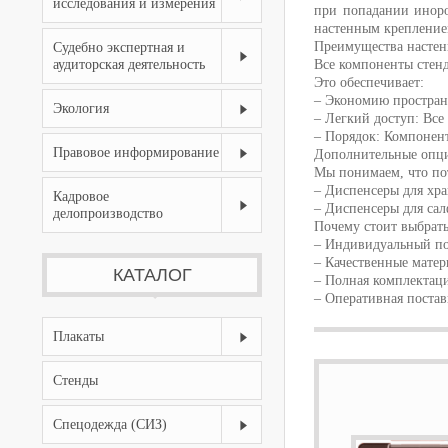
исследования и измерения
при попадании иноро
настенным крепление
Преимущества настен
Судебно экспертная и
аудиторская деятельность
Все компоненты стенд
Это обеспечивает:
– Экономию пространс
Экология
– Легкий доступ: Все
– Порядок: Компонен
Правовое информирование
Дополнительные опци
Мы понимаем, что по
– Диспенсеры для хр
Кадровое
– Диспенсеры для сал
делопроизводство
Почему стоит выбрать
– Индивидуальный под
– Качественные мате
КАТАЛОГ
– Полная комплектаци
– Оперативная постав
Плакаты
Стенды
Спецодежда (СИЗ)