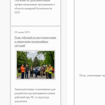
Обучение по дополнительным
профессиональным программам в
области пожарной безопасности
2025
20 июля 2025
План действий по предупреждению
и ликвидации чрезвычайных
ситуаций
Поля, отмеченные з
Законодательные основаниями для
разработки организациями планов
действий при ЧС и структура
документа