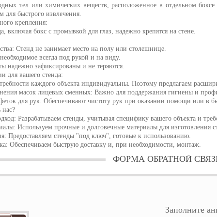
дных тел или химических веществ, расположенное в отдельном боксе
м для быстрого извлечения.
ного крепления:
а, включая бокс с промывкой для глаз, надежно крепятся на стене.
тва: Стенд не занимает место на полу или столешнице.
 необходимое всегда под рукой и на виду.
ты надежно зафиксированы и не теряются.
и для вашего стенда:
требности каждого объекта индивидуальны. Поэтому предлагаем расшир
анения масок лицевых сменных: Важно для поддержания гигиены и проф
феток для рук: Обеспечивают чистоту рук при оказании помощи или в б
 нас?
ход: Разрабатываем стенды, учитывая специфику вашего объекта и требо
риалы: Используем прочные и долговечные материалы для изготовления 
я: Предоставляем стенды "под ключ", готовые к использованию.
ка: Обеспечиваем быструю доставку и, при необходимости, монтаж.
ФОРМА ОБРАТНОЙ СВЯЗ
Заполните анк