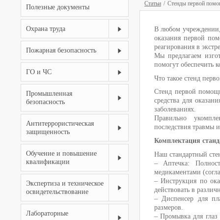
Статьи
Стенды первой помощ
Полезные документы
Охрана труда
В любом учреждении, 
оказания первой пом
реагирования в экстр
Пожарная безопасность
Мы предлагаем изго
помогут обеспечить к
ГО и ЧС
Что такое стенд перв
Стенд первой помощи
Промышленная
средства для оказан
безопасность
заболеваниях.
Правильно укомпле
Антитеррористическая
последствия травмы 
защищенность
Комплектация станд
Обучение и повышение
Наш стандартный сте
квалификации
– Аптечка: Полнос
медикаментами (согл
– Инструкция по ока
Экспертиза и техническое
действовать в различ
освидетельствование
– Диспенсер для пл
размеров.
Лабораторные
– Промывка для глаз 