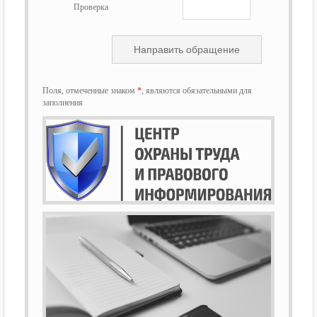
Проверка
Поля, отмеченные знаком
*
, являются обязательными для
заполнения