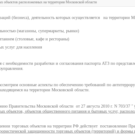
х объектов расположенных на территории Московской области
аций (бизнеса), деятельность которых осуществляется на территории М
ельностью (магазины, супермаркеты, рынки)
танием (столовые, кафе и рестораны)
ых услуг для населения
я с необходимости разработки и согласования паспорта АТЗ по представ
оуправления.
рассмотрим основные аспекты по обеспечению требований по антитеррор
аходящимся на территории Московской области.
ию Правительства Московской области от 27 августа 2010 г. N 703/37 "
ых объектов, объектов общественного питания и бытовых услуг, распол
ошении торговых объектов на территрии РФ действует постановление Прав
рористической защищенности торговых объектов (территорий) и формы п