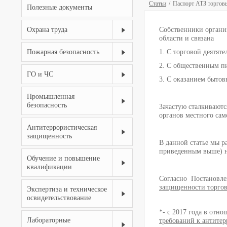
Статьи
Паспорт АТЗ торговы
Полезные документы
Охрана труда
Собственники организ
области и связана
Пожарная безопасность
1. С торговой деятят
2. С общественным пи
ГО и ЧС
3. С оказанием бытов
Промышленная
безопасность
Зачастую сталкиваютс
органов местного сам
Антитеррористическая
защищенность
В данной статье мы 
приведенным выше) н
Обучение и повышение
квалификации
Согласно Постановлен
защищенности торгов
Экспертиза и техническое
освидетельствование
*- с 2017 года в отн
Лабораторные
требований к антитер