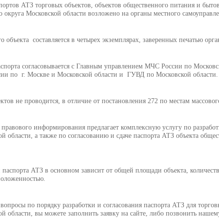
портов АТЗ торговых объектов, объектов общественного питания и быт
о округа Московской области возложено на органы местного самоуправле
о объекта составляется в четырех экземплярах, заверенных печатью орг
спорта согласовывается с Главным управлением МЧС России по Московс
ии по г. Москве и Московской области и ГУВД по Московской области.
ктов не проводится, в отличие от постановления 272 по местам массово
 правового информирования предлагает комплексную услугу по разработк
й области, а также по согласованию и сдаче паспорта АТЗ объекта обще
 паспорта АТЗ в основном зависит от общей площади объекта, количества
положенностью.
 вопросы по порядку разработки и согласования паспорта АТЗ для торго
й области, вы можете заполнить заявку на сайте, либо позвонить нашем