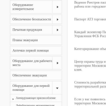
Ведение Реестров пас
Оборудование
района или городског
измерительное
Обеспечение безопасности
Паспорт АТЗ торговог
Печатная продукция
Каждый экземпляр Па
Управления ФСБ Росс
Планы эвакуации
Категорирование объе
Аптечки первой помощи
Оборудование для рабочего
Центр охраны труда и
места
территории Московско
ключ.
Обеспечение эвакуации
Стоимость разработки
Оборудование для первой
территориальной рас
помощи
Антиудушающее приспособление
Если у вас появились
территории Московско
Дефебриляторы автоматические