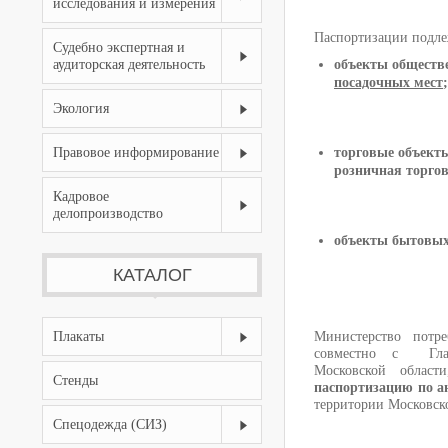
исследования и измерения
Паспортизации подле
Судебно экспертная и
аудиторская деятельность
объекты обществ
посадочных мест
;
Экология
Правовое информирование
торговые объекты
розничная торго
Кадровое
делопроизводство
объекты бытовых
КАТАЛОГ
Плакаты
Министерство потре
совместно с Глав
Московской област
Стенды
паспортизацию по а
территории Московск
Спецодежда (СИЗ)