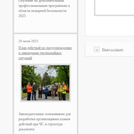
Обучение по дополнительным
профессиональным программам в
области пожарной безопасности
2025
20 июля 2025
План действий по предупреждению
←
Назад к списку
и ликвидации чрезвычайных
ситуаций
Законодательные основаниями для
разработки организациями планов
действий при ЧС и структура
документа