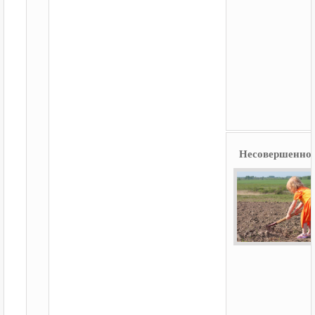
Несовершеннол