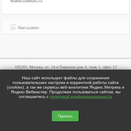
можно скачать тут
.
←
Назад к списку
105203, Москва, ул. 14-я Парковая дом 4, этаж 1, офис 13
Наш сайт использует файлы для сохранения
+7 (495)
646 03 57
пользовательских настроек и корректной работы сайта
+7 (800)
707 57 72
(cookies), а так же сервисы веб-аналитики Яндекс.Метрика и
cotipi@yandex.ru
Яндекс-Вебмастер. Продолжая пользоваться сайтом, вы
соглашаетесь с
политикой конфиденциальности
цотипи.рф © 2026
Мы в соц сетях:

Принять