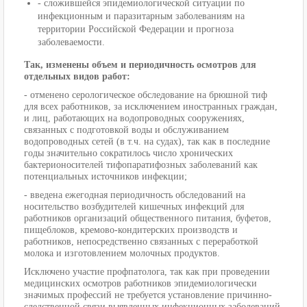
- сложившейся эпидемиологической ситуации по
инфекционным и паразитарным заболеваниям на
территории Российской Федерации и прогноза
заболеваемости.
Так, изменены объем и периодичность осмотров для
отдельных видов работ:
- отменено серологическое обследование на брюшной тиф
для всех работников, за исключением иностранных граждан,
и лиц, работающих на водопроводных сооружениях,
связанных с подготовкой воды и обслуживанием
водопроводных сетей (в т.ч. на судах), так как в последние
годы значительно сократилось число хронических
бактерионосителей тифопаратифозных заболеваний как
потенциальных источников инфекции;
- введена ежегодная периодичность обследований на
носительство возбудителей кишечных инфекций для
работников организаций общественного питания, буфетов,
пищеблоков, кремово-кондитерских производств и
работников, непосредственно связанных с переработкой
молока и изготовлением молочных продуктов.
Исключено участие профпатолога, так как при проведении
медицинских осмотров работников эпидемиологически
значимых профессий не требуется установление причинно-
следственной связи выявленных инфекционных заболеваний