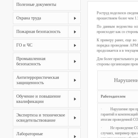
Полезные документы
Роструд поделился сведен
Охрана труда
прошествием более чем 1.5
По данным ведомства ос
Пожарная безопасность
происходят как со сторон
К примеру ранее, еще во
ГО и ЧС
порядка проведения АРМ,
продолжается и в текущем
Промышленная
Для более пристального р
безопасность
стороны организации про
Антитеррористическая
Нарушени
защищенность
Обучение и повышение
Работодателем
квалификации
· Нарушение при пре
гарантий и компенсаций
Экспертиза и техническое
итогам проведенной С
освидетельствование
· Не проведение СОУ
случаях, например при 
Лабораторные