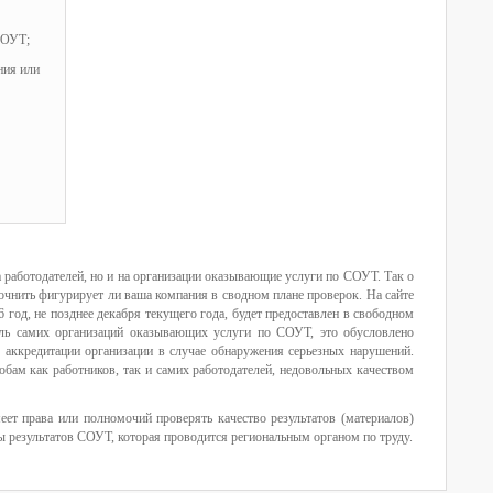
СОУТ;
ия или
а работодателей, но и на организации оказывающие услуги по СОУТ. Так о
точнить фигурирует ли ваша компания в сводном плане проверок. На сайте
 год, не позднее декабря текущего года, будет предоставлен в свободном
оль самих организаций оказывающих услуги по СОУТ, это обусловлено
 аккредитации организации в случае обнаружения серьезных нарушений.
бам как работников, так и самих работодателей, недовольных качеством
меет права или полномочий проверять качество результатов (материалов)
ы результатов СОУТ, которая проводится региональным органом по труду.