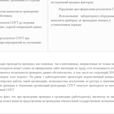
ованных требований со стороны
исследований вредных факторов;
· Нарушение при оформлении результатов 
тав комиссии по проведению
ботников;
· Использование лабораторного оборудован
комплекта приборов, не прошедших поверку в
ьтатов СОУТ до сведения
установленном порядке.
ние с картой специальной оценки
результатов СОУТ при
ации мероприятий по улучшению
.
одно проводятся проверки, как плановые, так и внеплановые, направленные не только н
отодатель может узнать на официальном сайте инспекции по труду, есть возможность у
имеется возможность проверить данное обстоятельство, в том числе на следующий 2016
оверок всех ведомст. На равне с работодателями происходит ведомственный контр
контролем работы такой организации, возможностью исключения из реестра и лишения
кие проверки в отношении организаций проводящих СОУТ зачастую проводятся по жало
енной СОУТ.
от факт, что при проведении проверки в организации (работодателя), инспектор не и
 может вынести представление на проведение обязательной государственной экспертиз