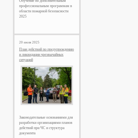
Обучение по дополнительным
профессиональным программам в
области пожарной безопасности
2025
20 июля 2025
План действий по предупреждению
и ликвидации чрезвычайных
ситуаций
Законодательные основаниями для
разработки организациями планов
действий при ЧС и структура
документа