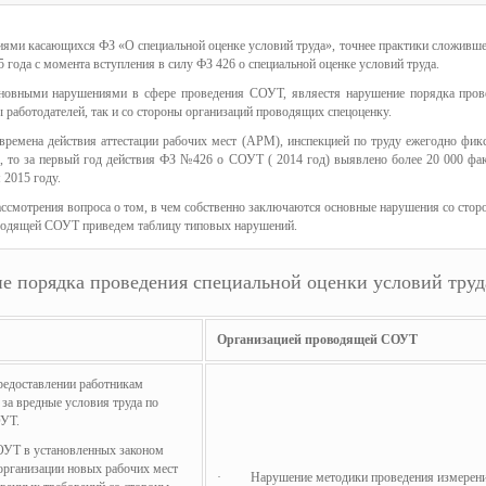
иями касающихся ФЗ «О специальной оценке условий труда», точнее практики сложившей
 года с момента вступления в силу ФЗ 426 о специальной оценке условий труда.
новными нарушениями в сфере проведения СОУТ, являестя нарушение порядка про
ы работодателей, так и со стороны организаций проводящих спецоценку.
 времена действия аттестации рабочих мест (АРМ), инспекцией по труду ежегодно фи
 то за первый год действия ФЗ №426 о СОУТ ( 2014 год) выявлено более 20 000 фак
 2015 году.
ассмотрения вопроса о том, в чем собственно заключаются основные нарушения со сторо
водящей СОУТ приведем таблицу типовых нарушений.
е порядка проведения специальной оценки условий труд
Организацией проводящей СОУТ
доставлении работникам
 за вредные условия труда по
ОУТ.
Т в установленных законом
организации новых рабочих мест
· Нарушение методики проведения измерени