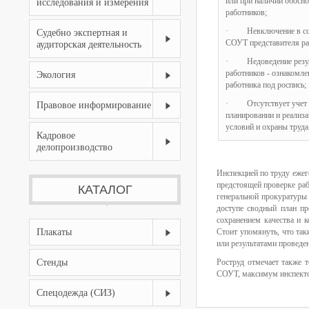
или при наличии обосн
исследования и измерения
работников;
· Невключение в сос
Судебно экспертная и
СОУТ представителя ра
аудиторская деятельность
· Недоведение резул
работников - ознакомле
Экология
работника под роспись;
· Отсутствует учет 
Правовое информирование
планировании и реализ
условий и охраны труда
Кадровое
делопроизводство
Инспекцией по труду ежег
предстоящей проверке раб
КАТАЛОГ
генеральной прокуратуры 
доступе сводный план пр
сохранением качества и 
Плакаты
Стоит упомянуть, что та
или результатами провед
Стенды
Роструд отмечает также т
СОУТ, максимум инспектор
Спецодежда (СИЗ)