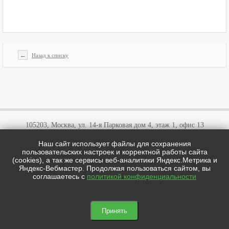
←
Назад к списку
105203, Москва, ул. 14-я Парковая дом 4, этаж 1, офис 13
Наш сайт использует файлы для сохранения
+7 (495)
646 03 57
пользовательских настроек и корректной работы сайта
+7 (800)
707 57 72
(cookies), а так же сервисы веб-аналитики Яндекс.Метрика и
cotipi@yandex.ru
Яндекс-Вебмастер. Продолжая пользоваться сайтом, вы
соглашаетесь с
политикой конфиденциальности
цотипи.рф © 2026
Мы в соц сетях:

Принять