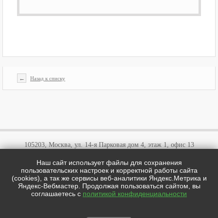
←
Назад к списку
105203, Москва, ул. 14-я Парковая дом 4, этаж 1, офис 13
Наш сайт использует файлы для сохранения
+7 (495)
646 03 57
пользовательских настроек и корректной работы сайта
+7 (800)
707 57 72
(cookies), а так же сервисы веб-аналитики Яндекс.Метрика и
cotipi@yandex.ru
Яндекс-Вебмастер. Продолжая пользоваться сайтом, вы
соглашаетесь с
политикой конфиденциальности
цотипи.рф © 2026
Мы в соц сетях: