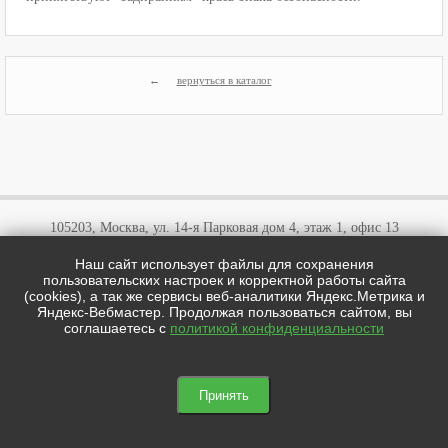
вернуться в каталог
105203, Москва, ул. 14-я Парковая дом 4, этаж 1, офис 13
Наш сайт использует файлы для сохранения
+7 (495)
646 03 57
пользовательских настроек и корректной работы сайта
+7 (800)
707 57 72
(cookies), а так же сервисы веб-аналитики Яндекс.Метрика и
cotipi@yandex.ru
Яндекс-Вебмастер. Продолжая пользоваться сайтом, вы
соглашаетесь с
политикой конфиденциальности
цотипи.рф © 2026
Мы в соц сетях:

Принять