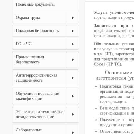
Полезные документы
Услуги уполномоче
Охрана труда
сертификации продук
Заявителем при с
Пожарная безопасность
представительство и
сертификации, в связ
ГО и ЧС
Обязательным услови
или услуг на террит
в т.ч. ИП), зарегис
Промышленная
для представления и
безопасность
Союза (ТР ТС).
Основными 
Антитеррористическая
изготовителя (у
защищенность
Подготовка техни
организации подач
Обучение и повышение
регламентов на 
квалификации
сертификации.
Взаимодействие п
Экспертиза и техническое
сертификации и и
освидетельствование
Получение и пер
продукции органо
Лабораторные
Ответственность 