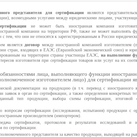
нного представителя для сертификации
являются представительс
ции), возмездными услугами между юридическими лицами, участвующи
ертификации
не может быть иностранная компания изготовит
ностранной компании на территории РФ, также не может выполнять ф
и с тем, что они не относятся к зарегистрированным в России юридичес
ем является
договор
между иностранной компанией изготовителем (п
ории стран, входящих в ЕАЭС (Евразийский экономический союз) и ю
трированным на территории страны участницы ЕАЭС,
на выполнение ф
нтересов изготовителя при сертификации товаров или услуг на их соот
обязанностями лица, выполняющего функции иностранн
полномоченное изготовителем лицо) для сертификации яв
ческой документации на продукцию (в т.ч. перевод с иностранного я
и заявок в орган по сертификации, а также определения конкретных т
данный тип продукции, выбора схемы сертификации, итоговой 
о вопросам сертификации (исследования, испытания) продукции с о
ностранным производителем (импортером).
едача сертификатов, протоколов и результатов исследований и 
м по сертификации.
уполномоченного представителя за качество продукции, выходящей на р