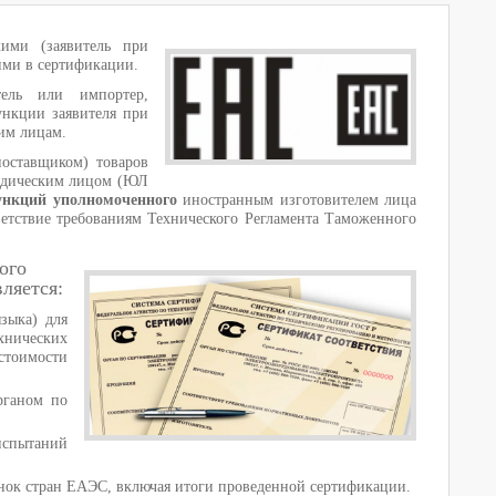
кими (заявитель при
ми в сертификации.
ель или импортер,
ункции заявителя при
ким лицам.
оставщиком) товаров
ридическим лицом (ЮЛ
ункций уполномоченного
иностранным изготовителем лица
ветствие требованиям Технического Регламента Таможенного
ого
ляется:
зыка) для
ехнических
стоимости
рганом по
испытаний
ынок стран ЕАЭС, включая итоги проведенной сертификации.