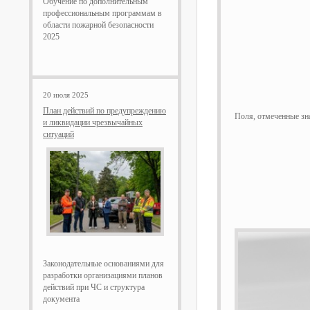
Обучение по дополнительным
профессиональным программам в
области пожарной безопасности
2025
20 июля 2025
План действий по предупреждению
Поля, отмеченные з
и ликвидации чрезвычайных
ситуаций
Законодательные основаниями для
разработки организациями планов
действий при ЧС и структура
документа