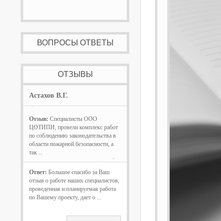
ВОПРОСЫ ОТВЕТЫ
ОТЗЫВЫ
Астахов В.Г.
Отзыв:
Специалисты ООО
ЦОТИПИ, провели комплекс работ
по соблюдению законодательства в
области пожарной безопасности, а
так ...
Ответ:
Большое спасибо за Ваш
отзыв о работе наших специалистов,
проведенная и планируемая работа
по Вашему проекту, дает о ...