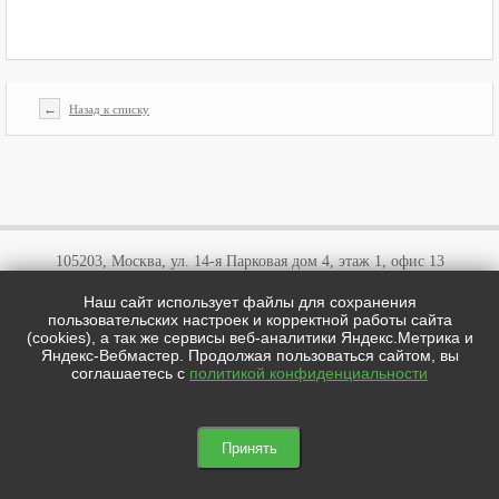
←
Назад к списку
105203, Москва, ул. 14-я Парковая дом 4, этаж 1, офис 13
Наш сайт использует файлы для сохранения
+7 (495)
646 03 57
пользовательских настроек и корректной работы сайта
+7 (800)
707 57 72
(cookies), а так же сервисы веб-аналитики Яндекс.Метрика и
cotipi@yandex.ru
Яндекс-Вебмастер. Продолжая пользоваться сайтом, вы
соглашаетесь с
политикой конфиденциальности
цотипи.рф © 2026
Мы в соц сетях:

Принять