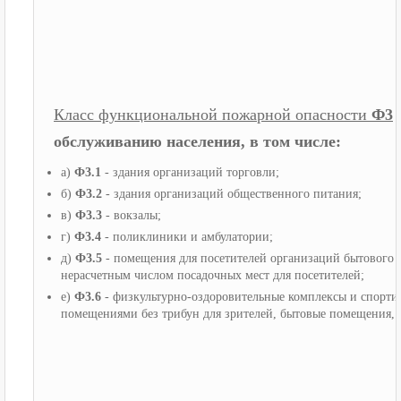
Класс функциональной пожарной опасности
Ф3
обслуживанию населения, в том числе:
а)
Ф3.1
- здания организаций торговли;
б)
Ф3.2
- здания организаций общественного питания;
в)
Ф3.3
- вокзалы;
г)
Ф3.4
- поликлиники и амбулатории;
д)
Ф3.5
- помещения для посетителей организаций бытового 
нерасчетным числом посадочных мест для посетителей;
е)
Ф3.6
- физкультурно-оздоровительные комплексы и спорти
помещениями без трибун для зрителей, бытовые помещения, 