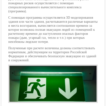
пожарных рисков осуществляется с помощью
специализированного вычислительного комплекса
(программа).
С помощью программы осуществляется 3D моделирования
здания или части здания, расчитываются различные варианты
и места возгорания, вычисляется соотношение времени за
которое возможна полная эвакуация людей из помещений к
расчетному времени до наступления опасных факторов
пожара (дым, угарный газ, тепло и т.п.) при которых
неизбежны людские потери.
Полученные при расчете величины должны соответствовать
нормативам, действующим на территории Российской
Федерации и обеспечивать безопасную эвакуацию из зданий
и сооружений.