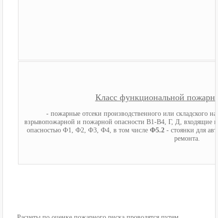
Класс функциональной пожарно
- пожарные отсеки производственного или складского на
взрывопожарной и пожарной опасности В1-В4, Г, Д, входящие 
опасностью Ф1, Ф2, Ф3, Ф4, в том числе
Ф5.2
- стоянки для ав
ремонта.
Расчеты по оценке пожарного риска проводятся путем