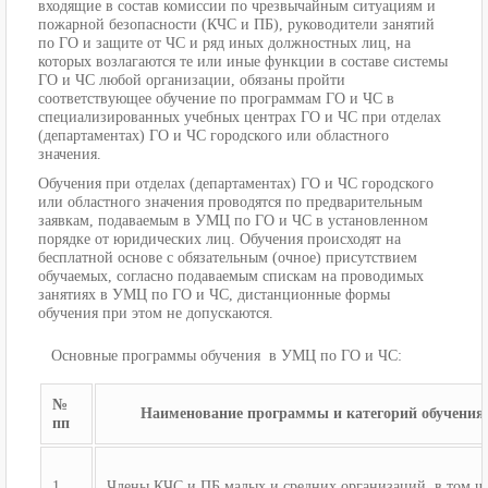
входящие в состав комиссии по чрезвычайным ситуациям и
пожарной безопасности (КЧС и ПБ), руководители занятий
по ГО и защите от ЧС и ряд иных должностных лиц, на
которых возлагаются те или иные функции в составе системы
ГО и ЧС любой организации, обязаны пройти
соответствующее обучение по программам ГО и ЧС в
специализированных учебных центрах ГО и ЧС при отделах
(департаментах) ГО и ЧС городского или областного
значения.
Обучения при отделах (департаментах) ГО и ЧС городского
или областного значения проводятся по предварительным
заявкам, подаваемым в УМЦ по ГО и ЧС в установленном
порядке от юридических лиц. Обучения происходят на
бесплатной основе с обязательным (очное) присутствием
обучаемых, согласно подаваемым спискам на проводимых
занятиях в УМЦ по ГО и ЧС, дистанционные формы
обучения при этом не допускаются.
Основные программы обучения в УМЦ по ГО и ЧС:
№
Наименование программы и категорий обучения
пп
1
Члены КЧС и ПБ малых и средних организаций, в том ч