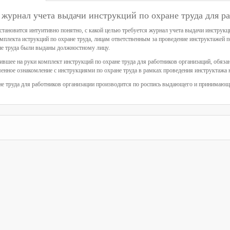
 журнал учета выдачи инструкций по охране труда для р
становится интуитивно понятно, с какой целью требуется журнал учета выдачи инструкци
мплекта иструкций по охране труда, лицам ответственным за проведение инструктажей п
не труда были выданы должностному лицу.
ившее на руки комплект инструкций по охране труда для работников организаций, обязан
менное ознакомление с инструкциями по охране труда в рамках проведения инструктажа 
не труда для работников организации производится по роспись выдающего и принимающ