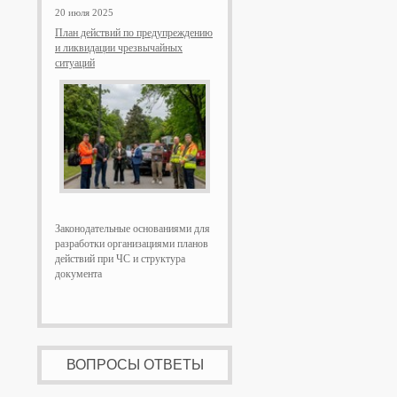
20 июля 2025
План действий по предупреждению
и ликвидации чрезвычайных
ситуаций
Законодательные основаниями для
разработки организациями планов
действий при ЧС и структура
документа
ВОПРОСЫ ОТВЕТЫ