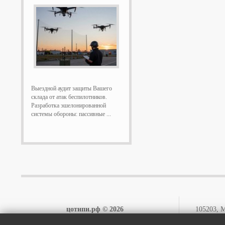
Выездной аудит защиты Вашего
склада от атак беспилотников.
Разработка эшелонированной
системы обороны: пассивные ...
цотипи.рф © 2026
105203, М