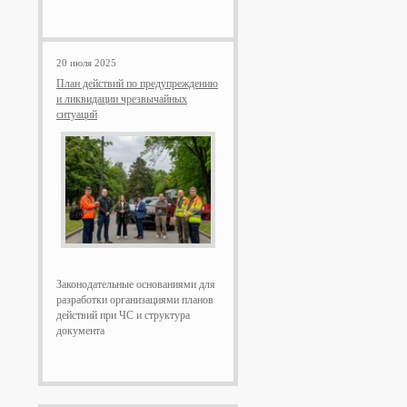
20 июля 2025
План действий по предупреждению
и ликвидации чрезвычайных
ситуаций
Законодательные основаниями для
разработки организациями планов
действий при ЧС и структура
документа