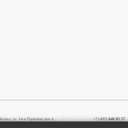
осква, ул. 14-я Парковая дом 4,
+7 (495)
646 03 57
этаж 1, офис 13
+7 (800)
707 57 72