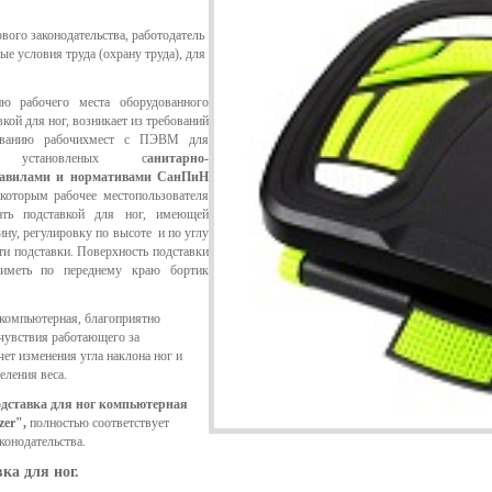
вого законодательства, работодатель
ые условия труда (охрану труда), для
ию рабочего места оборудованного
ой для ног, возникает из требований
дованию рабочихмест с ПЭВМ для
лей, установленых с
анитарно-
равилами и нормативами СанПиН
 которым р
абочее местопользователя
ть подставкой для ног, имеющей
ну, регулировку по высоте и по углу
ти подставки
. Поверхность подставки
иметь по переднему краю бортик
 компьютерная, благоприятно
очувствия работающего за
чет изменения угла наклона ног и
еления веса.
дставка для ног компьютерная
zer",
полностью соответствует
конодательства.
ка для ног.