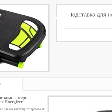
Подставка для н
а
ог компьютерная
ex Energizer"
ки для ног и почему это требование