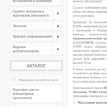
исследования и измерения
является обязательным?
Согласно требованиям трудо
Судебно экспертная и
обязан обеспечить нормальн
аудиторская деятельность
своих работников.
Требование по обеспечен
Экология
ПЭВМ, специальной подставк
к организации и обору
взрослых пользовате
Правовое информирование
эпидемиологическими п
2.2.2/2.4.1340-03,
согласно
ПЭВМ следует оборудова
Кадровое
определенную ширину, глуби
делопроизводство
наклона опорной поверхнос
должна быть рифленойи 
высотой 10 мм.
КАТАЛОГ
В целом, подставка для ног
воздействует на общее сам
компьютером человека, за с
Оборудование для рабочего места

более оптимального распред
Представленный образец
По
Подставки для ног
массажная "Proflex Energi
компьютерные
требованиям санитарного за
(эргономика)
Массажная подстав