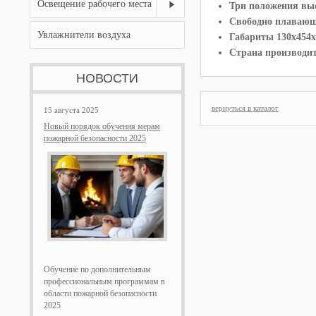
Освещение рабочего места
Три положения выс
Свободно плавающ
Увлажнители воздуха
Габариты 130х454х3
Страна производит
НОВОСТИ
вернуться в каталог
15 августа 2025
Новый порядок обучения мерам
пожарной безопасности 2025
Обучение по дополнительным
профессиональным программам в
области пожарной безопасности
2025