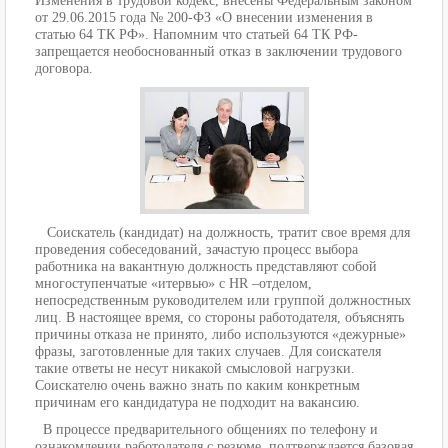
Изменения в трудовой кодекс, внесены Федеральным законом
от 29.06.2015 года № 200-ФЗ «О внесении изменения в
статью 64 ТК РФ». Напомним что статьей 64 ТК РФ-
запрещается необоснованный отказ в заключении трудового
договора.
Соискатель (кандидат) на должность, тратит свое время для
проведения собеседований, зачастую процесс выбора
работника на вакантную должность представляют собой
многоступенчатые «итервью» с HR –отделом,
непосредственным руководителем или группой должностных
лиц. В настоящее время, со стороны работодателя, объяснять
причины отказа не принято, либо используются «дежурные»
фразы, заготовленные для таких случаев. Для соискателя
такие ответы не несут никакой смысловой нагрузки.
Соискателю очень важно знать по каким конкретным
причинам его кандидатура не подходит на вакансию.
В процессе предварительного общениях по телефону и
ознакомлении работодателя с резюме, подтверждается базовая