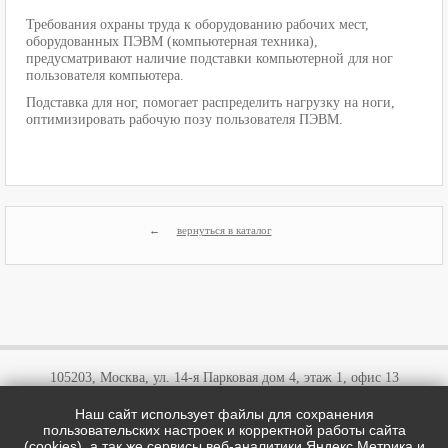
Требования охраны труда к оборудованию рабочих мест,
оборудованных ПЭВМ (компьютерная техника),
предусматривают наличие подставки компьютерной для ног
пользователя компьютера.
Подставка для ног, помогает распределить нагрузку на ноги,
оптимизировать рабочую позу пользователя ПЭВМ.
вернуться в каталог
105203, Москва, ул. 14-я Парковая дом 4, этаж 1, офис 13
Наш сайт использует файлы для сохранения
+7 (495)
646 03 57
пользовательских настроек и корректной работы сайта
+7 (800)
707 57 72
(cookies), а так же сервисы веб-аналитики Яндекс.Метрика и
cotipi@yandex.ru