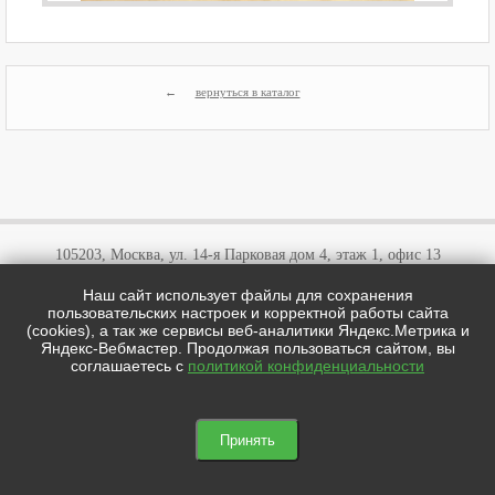
вернуться в каталог
105203, Москва, ул. 14-я Парковая дом 4, этаж 1, офис 13
Наш сайт использует файлы для сохранения
+7 (495)
646 03 57
пользовательских настроек и корректной работы сайта
+7 (800)
707 57 72
(cookies), а так же сервисы веб-аналитики Яндекс.Метрика и
cotipi@yandex.ru
Яндекс-Вебмастер. Продолжая пользоваться сайтом, вы
соглашаетесь с
политикой конфиденциальности
цотипи.рф © 2026
Мы в соц сетях:

Принять