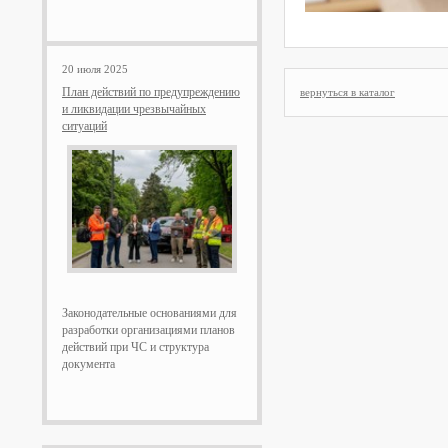
20 июля 2025
План действий по предупреждению
вернуться в каталог
и ликвидации чрезвычайных
ситуаций
Законодательные основаниями для
разработки организациями планов
действий при ЧС и структура
документа