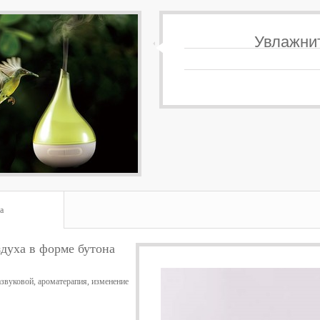
Увлажнит
а
духа в форме бутона
звуковой, ароматерапия, изменение