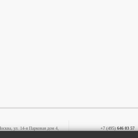
осква, ул. 14-я Парковая дом 4,
+7 (495)
646 03 57
этаж 1, офис 13
+7 (800)
707 57 72