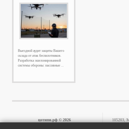
Выездной аудит защиты Вашего
склада от атак беспилотников.
Разработка эшелонированной
системы обороны: пассивные ...
цотипи.рф © 2026
105203, М