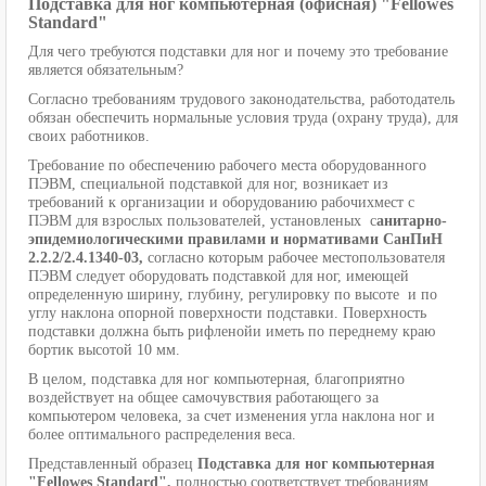
Подставка для ног компьютерная (офисная) "
Fellowes
Standard"
Для чего требуются подставки для ног и почему это требование
является обязательным?
Согласно требованиям трудового законодательства, работодатель
обязан обеспечить нормальные условия труда (охрану труда), для
своих работников.
Требование по обеспечению рабочего места оборудованного
ПЭВМ, специальной подставкой для ног, возникает из
требований к организации и оборудованию рабочихмест с
ПЭВМ для взрослых пользователей, установленых с
анитарно-
эпидемиологическими правилами и нормативами СанПиН
2.2.2/2.4.1340-03,
согласно которым р
абочее местопользователя
ПЭВМ следует оборудовать подставкой для ног, имеющей
определенную ширину, глубину, регулировку по высоте и по
углу наклона опорной поверхности подставки
. Поверхность
подставки должна быть рифленойи иметь по переднему краю
бортик высотой 10 мм.
В целом, подставка для ног компьютерная, благоприятно
воздействует на общее самочувствия работающего за
компьютером человека, за счет изменения угла наклона ног и
более оптимального распределения веса.
Представленный образец
Подставка для ног компьютерная
"Fellowes Standard",
полностью соответствует требованиям