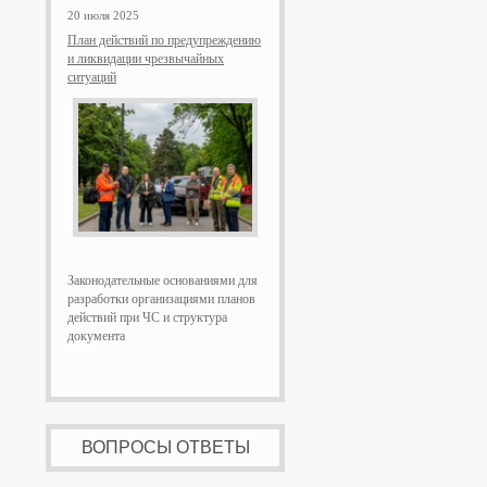
20 июля 2025
План действий по предупреждению
и ликвидации чрезвычайных
ситуаций
Законодательные основаниями для
разработки организациями планов
действий при ЧС и структура
документа
ВОПРОСЫ ОТВЕТЫ