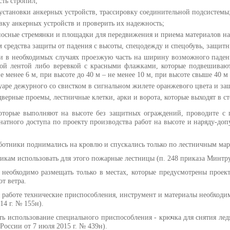
ть стропил;
установки анкерных устройств, трассировку соединительной подсистемы
ку анкерных устройств и проверить их надежность;
носные стремянки и площадки для передвижения и приема материалов н
 средства защиты от падения с высоты, спецодежду и спецобувь, защитн
 и в необходимых случаях проезжую часть на ширину возможного паден
ой лентой либо веревкой с красными флажками, которые подвешиваю
не менее 6 м, при высоте до 40 м – не менее 10 м, при высоте свыше 40
уаре дежурного со свистком в сигнальном жилете оранжевого цвета и за
дверные проемы, лестничные клетки, арки и ворота, которые выходят в с
которые выполняют на высоте без защитных ограждений, проводите 
натного доступа по проекту производства работ на высоте и наряду-доп
аботники поднимались на кровлю и спускались только по лестничным ма
икам использовать для этого пожарные лестницы (п. 248 приказа Минтруд
необходимо размещать только в местах, которые предусмотрены проект
от ветра.
 работе технические приспособления, инструмент и материалы необходим
14 г. № 155н).
ь использование специального приспособления - крючка для снятия ледя
России от 7 июля 2015 г. № 439н).