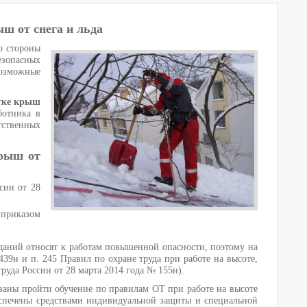
ш от снега и льда
о стороны
езопасных
возможные
стке крыш
ботника в
тственных
крыш от
сии от 28
приказом
зданий относят к работам повышенной опасности, поэтому на
39н и п. 245 Правил по охране труда при работе на высоте,
уда России от 28 марта 2014 года № 155н).
заны пройти обучение по правилам ОТ при работе на высоте
еспечены средствами индивидуальной защиты и специальной