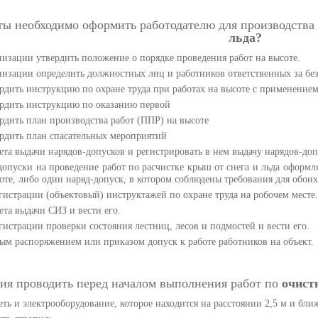
ы необходимо оформить работодателю для производства 
льда?
изации утвердить положение о порядке проведения работ на высоте.
изации определить должностных лиц и работников ответственных за без
ердить инструкцию по охране труда при работах на высоте с применени
ердить инструкцию по оказанию первой
ердить план производства работ (ППР) на высоте
ердить план спасательных мероприятий
ета выдачи нарядов-допусков и регистрировать в нем выдачу нарядов-доп
опуски на проведение работ по расчистке крыш от снега и льда оформля
соте, либо один наряд-допуск, в котором соблюдены требования для обоих
гистрации (объектовый) инструктажей по охране труда на робочем месте.
ета выдачи СИЗ и вести его.
гистрации проверки состояния лестниц, лесов и подмостей и вести его.
м распоряжением или приказом допуск к работе работников на объект.
ия проводить перед началом выполнения работ по
очистк
еть и электрооборудование, которое находится на расстоянии 2,5 м и ближ