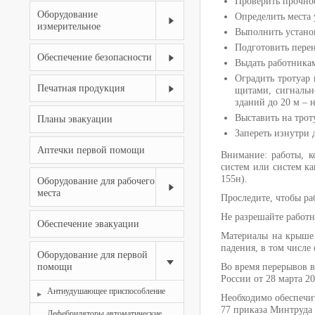
Проверить прочнос
Оборудование
Определить места 
измерительное
Выполнить установ
Подготовить пере
Обеспечение безопасности
Выдать работникам
Оградить тротуар
Печатная продукция
щитами, сигнальн
зданий до 20 м – 
Выставить на трот
Планы эвакуации
Запереть изнутри 
Аптечки первой помощи
Внимание: работы, 
систем или систем ка
155н).
Оборудование для рабочего
места
Проследите, чтобы р
Не разрешайте работн
Обеспечение эвакуации
Материалы на крыше 
падения, в том числе 
Оборудование для первой
помощи
Во время перерывов в
России от 28 марта 20
Антиудушающее приспособление
Необходимо обеспечит
77 приказа Минтруда 
Дефебриляторы автоматические