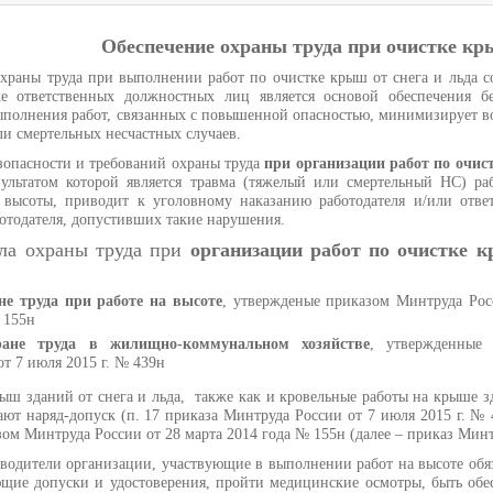
Обеспечение охраны труда при очистке кры
храны труда при выполнении работ по очистке крыш от снега и льда с
же ответственных должностных лиц является основой обеспечения б
ыполнения работ, связанных с повышенной опасностью, минимизирует 
ли смертельных несчастных случаев.
зопасности и требований охраны труда
при организации работ по очи
ультатом которой является травма (тяжелый или смертельный НС) ра
с высоты, приводит к уголовному наказанию работодателя и/или отве
отодателя, допустивших такие нарушения.
ла охраны труда при
организации работ по очистке 
не труда при работе на высоте
, утвержденые приказом Минтруда Рос
 155н
ане труда в жилищно-коммунальном хозяйстве
, утвержденные 
т 7 июля 2015 г. № 439н
ыш зданий от снега и льда, также как и кровельные работы на крыше 
ют наряд-допуск (п. 17 приказа Минтруда России от 7 июля 2015 г. № 4
м Минтруда России от 28 марта 2014 года № 155н (далее – приказ Минтр
оводители организации, участвующие в выполнении работ на высоте обя
ющие допуски и удостоверения, пройти медицинские осмотры, быть об