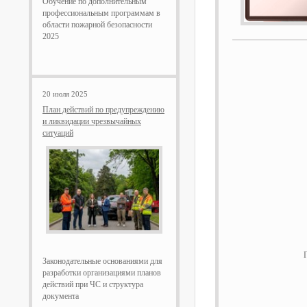
Обучение по дополнительным
профессиональным программам в
области пожарной безопасности
2025
20 июля 2025
План действий по предупреждению
и ликвидации чрезвычайных
ситуаций
Законодательные основаниями для
разработки организациями планов
действий при ЧС и структура
документа