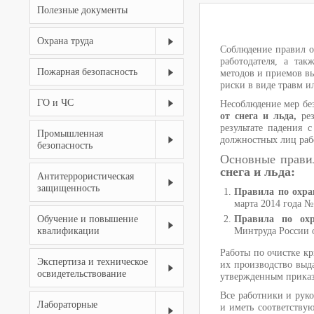
Полезные документы
Охрана труда
Соблюдение правил о
работодателя, а так
Пожарная безопасность
методов и приемов в
риски в виде травм и
ГО и ЧС
Несоблюдение мер бе
от снега и льда,
рез
результате падения 
Промышленная
должностных лиц раб
безопасность
Основные прави
снега и льда:
Антитеррористическая
защищенность
Правила по охра
марта 2014 года №
Обучение и повышение
Правила по охр
квалификации
Минтруда России о
Работы по очистке кр
Экспертиза и техническое
их производство выда
освидетельствование
утвержденным приказо
Все работники и рук
Лабораторные
и иметь соответству