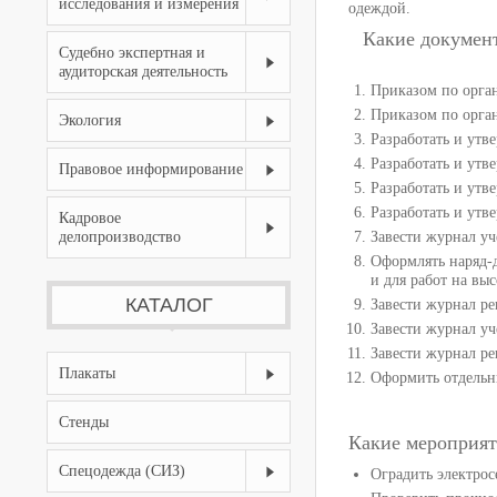
исследования и измерения
одеждой.
Какие документ
Судебно экспертная и
аудиторская деятельность
Приказом по орган
Приказом по орган
Экология
Разработать и утв
Разработать и утв
Правовое информирование
Разработать и утв
Разработать и утв
Кадровое
делопроизводство
Завести журнал уч
Оформлять наряд-д
и для работ на вы
КАТАЛОГ
Завести журнал ре
Завести журнал уч
Завести журнал ре
Плакаты
Оформить отдельны
Стенды
Какие мероприят
Спецодежда (СИЗ)
Оградить электрос