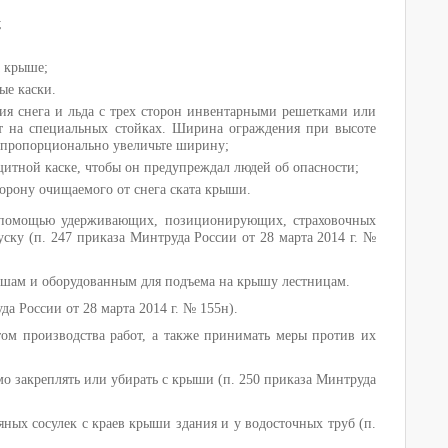
;
а крыше;
ые каски.
ия снега и льда с трех сторон инвентарными решетками или
т на специальных стойках. Ширина ограждения при высоте
 м пропорционально увеличьте ширину;
щитной каске, чтобы он предупреждал людей об опасности;
торону очищаемого от снега ската крыши.
с помощью удерживающих, позиционирующих, страховочных
уску (п. 247 приказа Минтруда России от 28 марта 2014 г. №
ршам и оборудованным для подъема на крышу лестницам.
а России от 28 марта 2014 г. № 155н).
ом производства работ, а также принимать меры против их
о закреплять или убирать с крыши (п. 250 приказа Минтруда
ных сосулек с краев крыши здания и у водосточных труб (п.